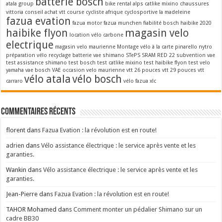
batterie bosch
atala group
bike rental alps
catlike mixino
chaussures
vittoria
conseil achat vtt
course cycliste afrique
cyclosportive la madeleine
fazua evation
fazua motor
fazua munchen
fiabilité bosch
haibike 2020
haibike flyon
magasin velo
location vélo carbone
electrique
magasin velo maurienne
Montage vélo à la carte
pinarello nytro
préparation vélo
recyclage batterie vae
shimano STePS
SRAM RED 22
subvention vae
test assistance shimano
test bosch
test catlike mixino
test haibike flyon
test velo
yamaha
vae bosch
VAE occasion
velo maurienne
vtt 26 pouces
vtt 29 pouces
vtt
vélo atala
vélo bosch
carraro
vélo fazua
xlc
Commentaires récents
florent
dans
Fazua Evation : la révolution est en route!
adrien
dans
Vélo assistance électrique : le service après vente et les
garanties.
Wankin
dans
Vélo assistance électrique : le service après vente et les
garanties.
Jean-Pierre
dans
Fazua Evation : la révolution est en route!
TAHOR Mohamed
dans
Comment monter un pédalier Shimano sur un
cadre BB30