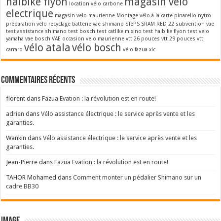
haibike flyon
magasin velo
location vélo carbone
electrique
magasin velo maurienne
Montage vélo à la carte
pinarello nytro
préparation vélo
recyclage batterie vae
shimano STePS
SRAM RED 22
subvention vae
test assistance shimano
test bosch
test catlike mixino
test haibike flyon
test velo
yamaha
vae bosch
VAE occasion
velo maurienne
vtt 26 pouces
vtt 29 pouces
vtt
vélo atala
vélo bosch
carraro
vélo fazua
xlc
Commentaires récents
florent
dans
Fazua Evation : la révolution est en route!
adrien
dans
Vélo assistance électrique : le service après vente et les
garanties.
Wankin
dans
Vélo assistance électrique : le service après vente et les
garanties.
Jean-Pierre
dans
Fazua Evation : la révolution est en route!
TAHOR Mohamed
dans
Comment monter un pédalier Shimano sur un
cadre BB30
Image