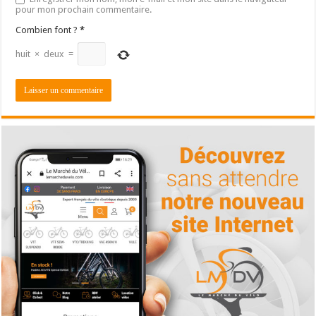
pour mon prochain commentaire.
Combien font ?
*
huit
×
deux
=