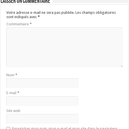
Laisser un commentaire
Votre adresse e-mail ne sera pas publiée.
Les champs obligatoires
sont indiqués avec
*
Commentaire
*
Nom
*
E-mail
*
Site web
Enregistrer mon nom, mon e-mail et mon site dans le navigateur