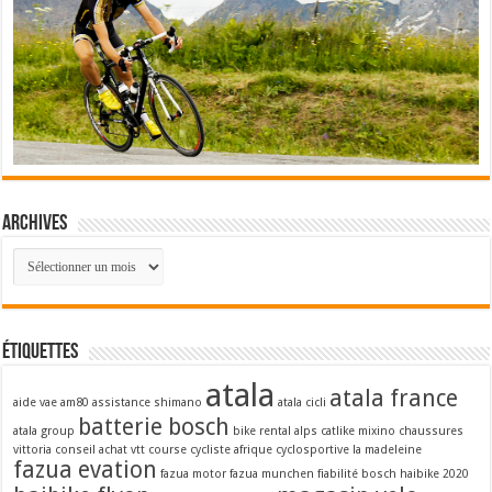
Archives
Archives
Étiquettes
atala
atala france
aide vae
am80
assistance shimano
atala cicli
batterie bosch
atala group
bike rental alps
catlike mixino
chaussures
vittoria
conseil achat vtt
course cycliste afrique
cyclosportive la madeleine
fazua evation
fazua motor
fazua munchen
fiabilité bosch
haibike 2020