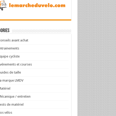
ories
onseils avant achat
ntrainements
quipe cycliste
vénements et courses
uides de taille
La marque LMDV
atériel
écanique / entretien
ests de matériel
os vélos