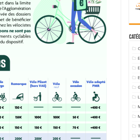
Catég
C
E
E
E
G
M
M
T
V