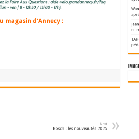
Wan
aprè
au magasin d’Annecy :
Jean
en r
TAH
péda
Imag
Next
Bosch : les nouveautés 2025