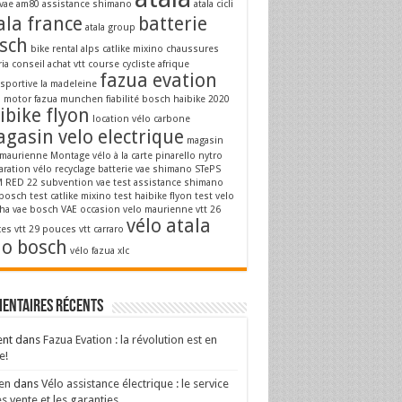
vae
am80
assistance shimano
atala cicli
ala france
batterie
atala group
sch
bike rental alps
catlike mixino
chaussures
ria
conseil achat vtt
course cycliste afrique
fazua evation
osportive la madeleine
a motor
fazua munchen
fiabilité bosch
haibike 2020
ibike flyon
location vélo carbone
gasin velo electrique
magasin
 maurienne
Montage vélo à la carte
pinarello nytro
aration vélo
recyclage batterie vae
shimano STePS
 RED 22
subvention vae
test assistance shimano
 bosch
test catlike mixino
test haibike flyon
test velo
ha
vae bosch
VAE occasion
velo maurienne
vtt 26
vélo atala
es
vtt 29 pouces
vtt carraro
lo bosch
vélo fazua
xlc
entaires récents
ent
dans
Fazua Evation : la révolution est en
e!
en
dans
Vélo assistance électrique : le service
s vente et les garanties.