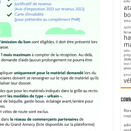
aide 
at
bo
vitto
cycl
fazu
ha
ma
velo
prép
SRAM
test
yama
pouc
vé
Comm
flor
rout
adri
aprè