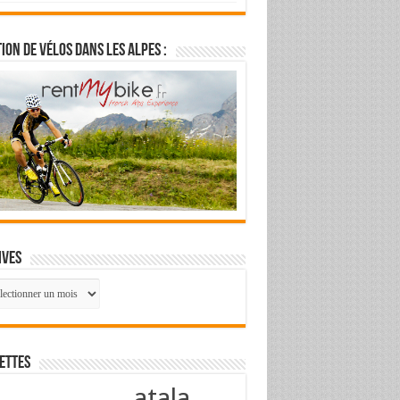
ion de vélos dans les Alpes :
ives
ives
ettes
atala