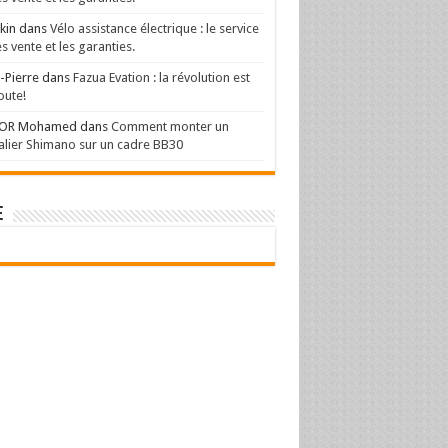
kin
dans
Vélo assistance électrique : le service
s vente et les garanties.
-Pierre
dans
Fazua Evation : la révolution est
oute!
OR Mohamed
dans
Comment monter un
lier Shimano sur un cadre BB30
e