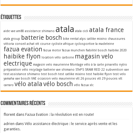
Étiquettes
atala
atala france
aide vae
am80
assistance shimano
atala cicli
batterie bosch
atala group
bike rental alps
catlike mixino
chaussures
vittoria
conseil achat vtt
course cycliste afrique
cyclosportive la madeleine
fazua evation
fazua motor
fazua munchen
fiabilité bosch
haibike 2020
haibike flyon
magasin velo
location vélo carbone
electrique
magasin velo maurienne
Montage vélo à la carte
pinarello nytro
préparation vélo
recyclage batterie vae
shimano STePS
SRAM RED 22
subvention vae
test assistance shimano
test bosch
test catlike mixino
test haibike flyon
test velo
yamaha
vae bosch
VAE occasion
velo maurienne
vtt 26 pouces
vtt 29 pouces
vtt
vélo atala
vélo bosch
carraro
vélo fazua
xlc
Commentaires récents
florent
dans
Fazua Evation : la révolution est en route!
adrien
dans
Vélo assistance électrique : le service après vente et les
garanties.