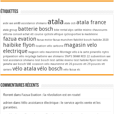
Étiquettes
atala
atala france
aide vae
am80
assistance shimano
atala cicli
batterie bosch
atala group
bike rental alps
catlike mixino
chaussures
vittoria
conseil achat vtt
course cycliste afrique
cyclosportive la madeleine
fazua evation
fazua motor
fazua munchen
fiabilité bosch
haibike 2020
haibike flyon
magasin velo
location vélo carbone
electrique
magasin velo maurienne
Montage vélo à la carte
pinarello nytro
préparation vélo
recyclage batterie vae
shimano STePS
SRAM RED 22
subvention vae
test assistance shimano
test bosch
test catlike mixino
test haibike flyon
test velo
yamaha
vae bosch
VAE occasion
velo maurienne
vtt 26 pouces
vtt 29 pouces
vtt
vélo atala
vélo bosch
carraro
vélo fazua
xlc
Commentaires récents
florent
dans
Fazua Evation : la révolution est en route!
adrien
dans
Vélo assistance électrique : le service après vente et les
garanties.