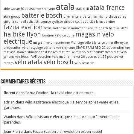
atala
atala france
aide vae
am80
assistance shimano
atala cicli
batterie bosch
atala group
bike rental alps
catlike mixino
chaussures
vittoria
conseil achat vtt
course cycliste afrique
cyclosportive la madeleine
fazua evation
fazua motor
fazua munchen
fiabilité bosch
haibike 2020
haibike flyon
magasin velo
location vélo carbone
electrique
magasin velo maurienne
Montage vélo à la carte
pinarello nytro
préparation vélo
recyclage batterie vae
shimano STePS
SRAM RED 22
subvention vae
test assistance shimano
test bosch
test catlike mixino
test haibike flyon
test velo
yamaha
vae bosch
VAE occasion
velo maurienne
vtt 26 pouces
vtt 29 pouces
vtt
vélo atala
vélo bosch
carraro
vélo fazua
xlc
Commentaires récents
florent
dans
Fazua Evation : la révolution est en route!
adrien
dans
Vélo assistance électrique : le service après vente et les
garanties.
Wankin
dans
Vélo assistance électrique : le service après vente et les
garanties.
Jean-Pierre
dans
Fazua Evation : la révolution est en route!