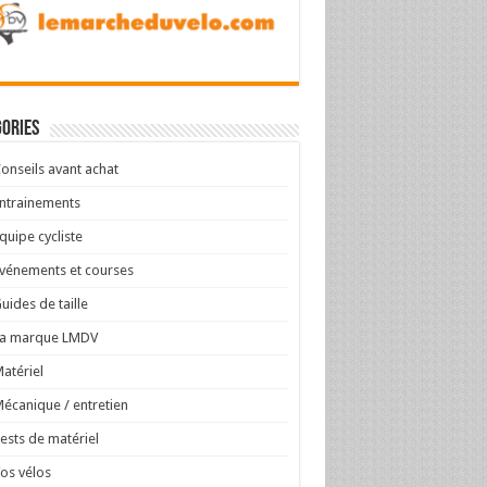
ories
onseils avant achat
ntrainements
quipe cycliste
vénements et courses
uides de taille
La marque LMDV
atériel
écanique / entretien
ests de matériel
os vélos