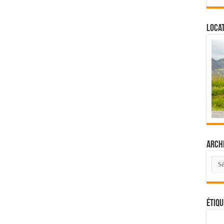
Locat
Arch
Arch
Étiqu