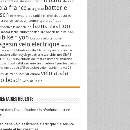
vae
am80
assistance shimano
atala cicli
ala france
batterie
atala group
sch
bike rental alps
catlike mixino
chaussures
ria
conseil achat vtt
course cycliste afrique
fazua evation
osportive la madeleine
a motor
fazua munchen
fiabilité bosch
haibike 2020
ibike flyon
location vélo carbone
gasin velo electrique
magasin
 maurienne
Montage vélo à la carte
pinarello nytro
aration vélo
recyclage batterie vae
shimano STePS
 RED 22
subvention vae
test assistance shimano
 bosch
test catlike mixino
test haibike flyon
test velo
ha
vae bosch
VAE occasion
velo maurienne
vtt 26
vélo atala
es
vtt 29 pouces
vtt carraro
lo bosch
vélo fazua
xlc
entaires récents
ent
dans
Fazua Evation : la révolution est en
e!
en
dans
Vélo assistance électrique : le service
s vente et les garanties.