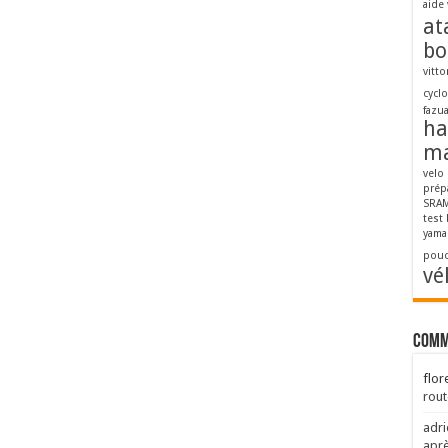
aide 
at
bo
vitto
cycl
fazu
ha
ma
velo
prép
SRAM
test
yama
pouc
vé
Comm
flor
rout
adri
aprè