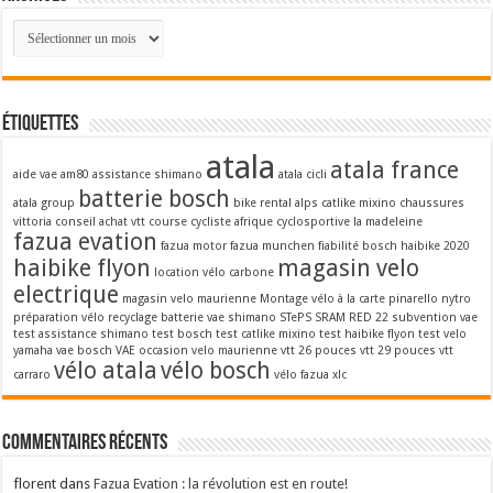
Archives
Étiquettes
atala
atala france
aide vae
am80
assistance shimano
atala cicli
batterie bosch
atala group
bike rental alps
catlike mixino
chaussures
vittoria
conseil achat vtt
course cycliste afrique
cyclosportive la madeleine
fazua evation
fazua motor
fazua munchen
fiabilité bosch
haibike 2020
haibike flyon
magasin velo
location vélo carbone
electrique
magasin velo maurienne
Montage vélo à la carte
pinarello nytro
préparation vélo
recyclage batterie vae
shimano STePS
SRAM RED 22
subvention vae
test assistance shimano
test bosch
test catlike mixino
test haibike flyon
test velo
yamaha
vae bosch
VAE occasion
velo maurienne
vtt 26 pouces
vtt 29 pouces
vtt
vélo atala
vélo bosch
carraro
vélo fazua
xlc
Commentaires récents
florent
dans
Fazua Evation : la révolution est en route!