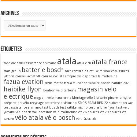
Archives
Archives
Étiquettes
atala
atala france
aide vae
am80
assistance shimano
atala cicli
batterie bosch
atala group
bike rental alps
catlike mixino
chaussures
vittoria
conseil achat vtt
course cycliste afrique
cyclosportive la madeleine
fazua evation
fazua motor
fazua munchen
fiabilité bosch
haibike 2020
haibike flyon
magasin velo
location vélo carbone
electrique
magasin velo maurienne
Montage vélo à la carte
pinarello nytro
préparation vélo
recyclage batterie vae
shimano STePS
SRAM RED 22
subvention vae
test assistance shimano
test bosch
test catlike mixino
test haibike flyon
test velo
yamaha
vae bosch
VAE occasion
velo maurienne
vtt 26 pouces
vtt 29 pouces
vtt
vélo atala
vélo bosch
carraro
vélo fazua
xlc