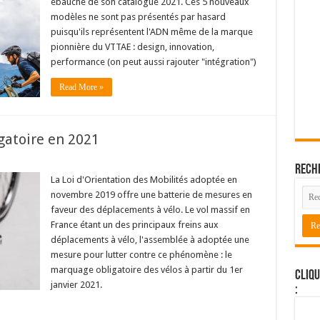
ébauche de son catalogue 2021. Ces 5 nouveaux
modèles ne sont pas présentés par hasard
puisqu'ils représentent l'ADN même de la marque
pionnière du VTTAE : design, innovation,
performance (on peut aussi rajouter "intégration")
Read More »
gatoire en 2021
Rech
La Loi d'Orientation des Mobilités adoptée en
novembre 2019 offre une batterie de mesures en
faveur des déplacements à vélo. Le vol massif en
France étant un des principaux freins aux
déplacements à vélo, l'assemblée à adoptée une
mesure pour lutter contre ce phénomène : le
marquage obligatoire des vélos à partir du 1er
Cliqu
janvier 2021.
: