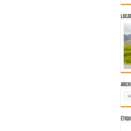
Locat
Arch
Arch
Étiqu