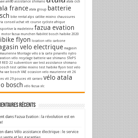
vae
am80
assistance shimano
atala cicli
ala france
batterie
atala group
sch
bike rental alps
catlike mixino
chaussures
ria
conseil achat vtt
course cycliste afrique
fazua evation
osportive la madeleine
a motor
fazua munchen
fiabilité bosch
haibike 2020
ibike flyon
location vélo carbone
gasin velo electrique
magasin
 maurienne
Montage vélo à la carte
pinarello nytro
aration vélo
recyclage batterie vae
shimano STePS
 RED 22
subvention vae
test assistance shimano
 bosch
test catlike mixino
test haibike flyon
test velo
ha
vae bosch
VAE occasion
velo maurienne
vtt 26
vélo atala
es
vtt 29 pouces
vtt carraro
lo bosch
vélo fazua
xlc
entaires récents
ent
dans
Fazua Evation : la révolution est en
e!
en
dans
Vélo assistance électrique : le service
s vente et les garanties.