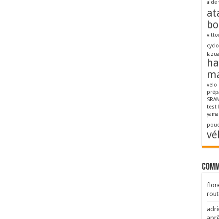
aide 
at
bo
vitto
cycl
fazu
ha
ma
velo
prép
SRAM
test
yama
pouc
vé
Comm
flor
rout
adri
aprè