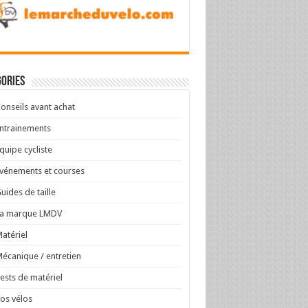
ories
onseils avant achat
ntrainements
quipe cycliste
vénements et courses
uides de taille
La marque LMDV
atériel
écanique / entretien
ests de matériel
os vélos