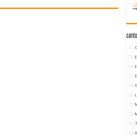
Catég
C
E
E
E
G
M
M
T
V