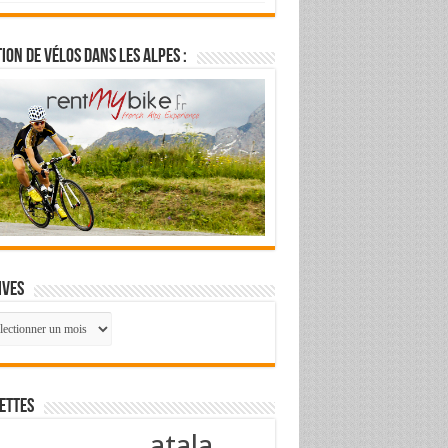
ion de vélos dans les Alpes :
ives
ives
ettes
atala