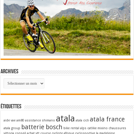
Archives
Archives
Étiquettes
atala
atala france
aide vae
am80
assistance shimano
atala cicli
batterie bosch
atala group
bike rental alps
catlike mixino
chaussures
vittoria
conseil achat vtt
course cycliste afrique
cyclosportive la madeleine