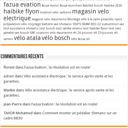
fazua evation
fazua motor
fazua munchen
fiabilité bosch
haibike 2020
haibike flyon
magasin velo
location vélo carbone
electrique
magasin velo maurienne
Montage vélo à la carte
pinarello nytro
préparation vélo
recyclage batterie vae
shimano STePS
SRAM RED 22
subvention vae
test assistance shimano
test bosch
test catlike mixino
test haibike flyon
test velo
yamaha
vae bosch
VAE occasion
velo maurienne
vtt 26 pouces
vtt 29 pouces
vtt
vélo atala
vélo bosch
carraro
vélo fazua
xlc
Commentaires récents
florent
dans
Fazua Evation : la révolution est en route!
adrien
dans
Vélo assistance électrique : le service après vente et les
garanties.
Wankin
dans
Vélo assistance électrique : le service après vente et les
garanties.
Jean-Pierre
dans
Fazua Evation : la révolution est en route!
TAHOR Mohamed
dans
Comment monter un pédalier Shimano sur un
cadre BB30