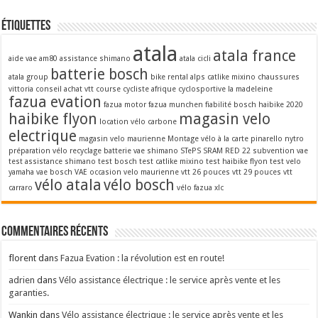
Étiquettes
atala
atala france
aide vae
am80
assistance shimano
atala cicli
batterie bosch
atala group
bike rental alps
catlike mixino
chaussures
vittoria
conseil achat vtt
course cycliste afrique
cyclosportive la madeleine
fazua evation
fazua motor
fazua munchen
fiabilité bosch
haibike 2020
haibike flyon
magasin velo
location vélo carbone
electrique
magasin velo maurienne
Montage vélo à la carte
pinarello nytro
préparation vélo
recyclage batterie vae
shimano STePS
SRAM RED 22
subvention vae
test assistance shimano
test bosch
test catlike mixino
test haibike flyon
test velo
yamaha
vae bosch
VAE occasion
velo maurienne
vtt 26 pouces
vtt 29 pouces
vtt
vélo atala
vélo bosch
carraro
vélo fazua
xlc
Commentaires récents
florent
dans
Fazua Evation : la révolution est en route!
adrien
dans
Vélo assistance électrique : le service après vente et les
garanties.
Wankin
dans
Vélo assistance électrique : le service après vente et les