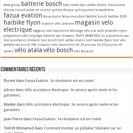
batterie bosch
atala group
bike rental alps
catlike mixino
chaussures
vittoria
conseil achat vtt
course cycliste afrique
cyclosportive la madeleine
fazua evation
fazua motor
fazua munchen
fiabilité bosch
haibike 2020
haibike flyon
magasin velo
location vélo carbone
electrique
magasin velo maurienne
Montage vélo à la carte
pinarello nytro
préparation vélo
recyclage batterie vae
shimano STePS
SRAM RED 22
subvention vae
test assistance shimano
test bosch
test catlike mixino
test haibike flyon
test velo
yamaha
vae bosch
VAE occasion
velo maurienne
vtt 26 pouces
vtt 29 pouces
vtt
vélo atala
vélo bosch
carraro
vélo fazua
xlc
Commentaires récents
florent
dans
Fazua Evation : la révolution est en route!
adrien
dans
Vélo assistance électrique : le service après vente et les
garanties.
Wankin
dans
Vélo assistance électrique : le service après vente et les
garanties.
Jean-Pierre
dans
Fazua Evation : la révolution est en route!
TAHOR Mohamed
dans
Comment monter un pédalier Shimano sur un