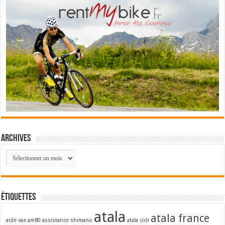
Archives
Archives
Étiquettes
atala
atala france
aide vae
am80
assistance shimano
atala cicli