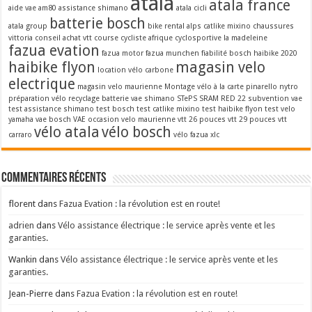
atala
atala france
aide vae
am80
assistance shimano
atala cicli
batterie bosch
atala group
bike rental alps
catlike mixino
chaussures
vittoria
conseil achat vtt
course cycliste afrique
cyclosportive la madeleine
fazua evation
fazua motor
fazua munchen
fiabilité bosch
haibike 2020
haibike flyon
magasin velo
location vélo carbone
electrique
magasin velo maurienne
Montage vélo à la carte
pinarello nytro
préparation vélo
recyclage batterie vae
shimano STePS
SRAM RED 22
subvention vae
test assistance shimano
test bosch
test catlike mixino
test haibike flyon
test velo
yamaha
vae bosch
VAE occasion
velo maurienne
vtt 26 pouces
vtt 29 pouces
vtt
vélo atala
vélo bosch
carraro
vélo fazua
xlc
Commentaires récents
florent
dans
Fazua Evation : la révolution est en route!
adrien
dans
Vélo assistance électrique : le service après vente et les
garanties.
Wankin
dans
Vélo assistance électrique : le service après vente et les
garanties.
Jean-Pierre
dans
Fazua Evation : la révolution est en route!