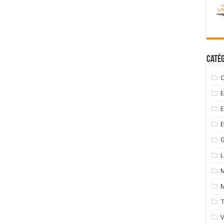
Catég
C
E
E
E
G
M
M
T
V