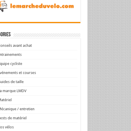
ories
onseils avant achat
ntrainements
quipe cycliste
vénements et courses
uides de taille
La marque LMDV
atériel
écanique / entretien
ests de matériel
os vélos