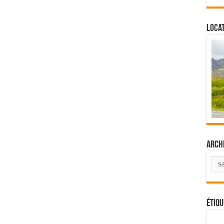
Locat
Arch
Arch
Étiqu