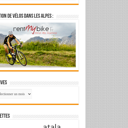
ion de vélos dans les Alpes :
ives
ives
ettes
atala