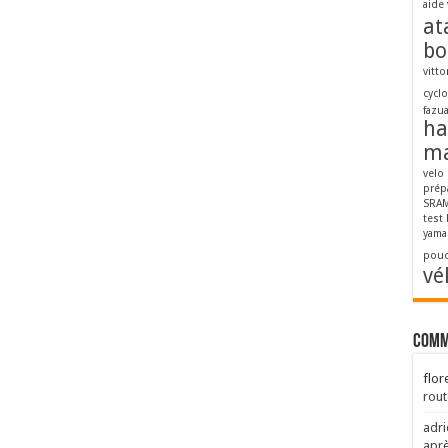
aide 
at
bo
vitto
cycl
fazu
ha
ma
velo
prép
SRAM
test
yama
pouc
vé
Comm
flor
rout
adri
aprè