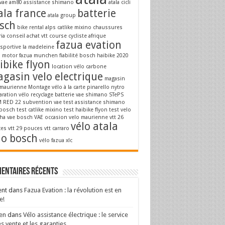
vae
am80
assistance shimano
atala cicli
ala france
batterie
atala group
sch
bike rental alps
catlike mixino
chaussures
ria
conseil achat vtt
course cycliste afrique
fazua evation
osportive la madeleine
a motor
fazua munchen
fiabilité bosch
haibike 2020
ibike flyon
location vélo carbone
gasin velo electrique
magasin
 maurienne
Montage vélo à la carte
pinarello nytro
aration vélo
recyclage batterie vae
shimano STePS
 RED 22
subvention vae
test assistance shimano
 bosch
test catlike mixino
test haibike flyon
test velo
ha
vae bosch
VAE occasion
velo maurienne
vtt 26
vélo atala
es
vtt 29 pouces
vtt carraro
lo bosch
vélo fazua
xlc
entaires récents
ent
dans
Fazua Evation : la révolution est en
e!
en
dans
Vélo assistance électrique : le service
s vente et les garanties.