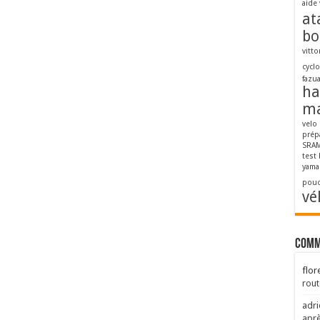
aide 
at
bo
vitto
cycl
fazu
ha
ma
velo
prép
SRAM
test
yama
pouc
vé
Comm
flor
rout
adri
aprè