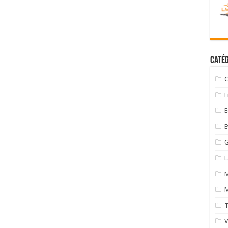
Catég
C
E
E
E
G
M
M
T
V