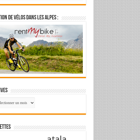
ion de vélos dans les Alpes :
ives
ives
ettes
atala