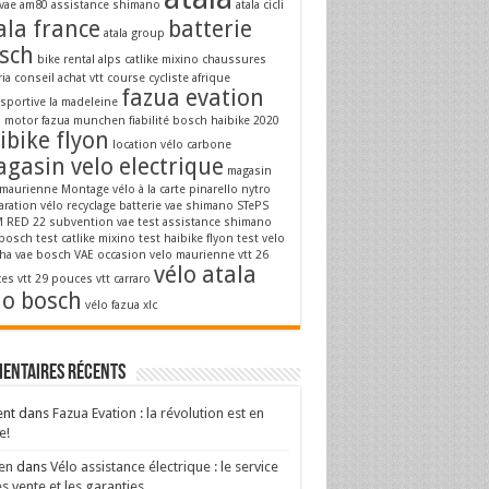
vae
am80
assistance shimano
atala cicli
ala france
batterie
atala group
sch
bike rental alps
catlike mixino
chaussures
ria
conseil achat vtt
course cycliste afrique
fazua evation
osportive la madeleine
a motor
fazua munchen
fiabilité bosch
haibike 2020
ibike flyon
location vélo carbone
gasin velo electrique
magasin
 maurienne
Montage vélo à la carte
pinarello nytro
aration vélo
recyclage batterie vae
shimano STePS
 RED 22
subvention vae
test assistance shimano
 bosch
test catlike mixino
test haibike flyon
test velo
ha
vae bosch
VAE occasion
velo maurienne
vtt 26
vélo atala
es
vtt 29 pouces
vtt carraro
lo bosch
vélo fazua
xlc
entaires récents
ent
dans
Fazua Evation : la révolution est en
e!
en
dans
Vélo assistance électrique : le service
s vente et les garanties.