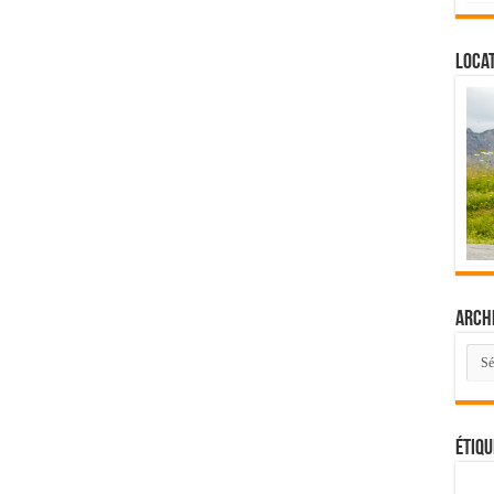
Locat
Arch
Arch
Étiqu