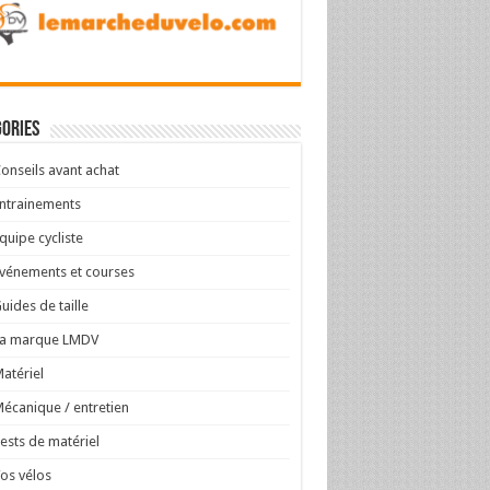
ories
onseils avant achat
ntrainements
quipe cycliste
vénements et courses
uides de taille
La marque LMDV
atériel
écanique / entretien
ests de matériel
os vélos