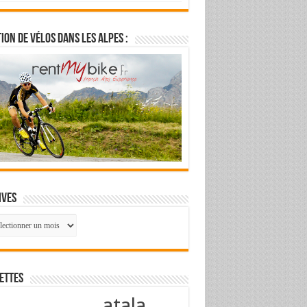
ion de vélos dans les Alpes :
ives
ives
ettes
atala