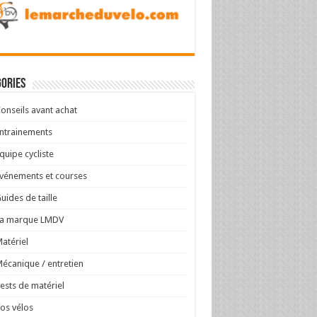
ories
onseils avant achat
ntrainements
quipe cycliste
vénements et courses
uides de taille
La marque LMDV
atériel
écanique / entretien
ests de matériel
os vélos