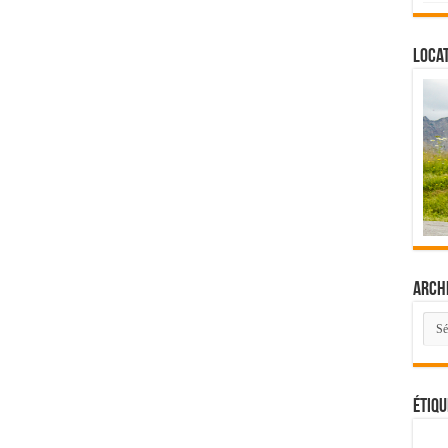
Locat
Arch
Arch
Étiqu