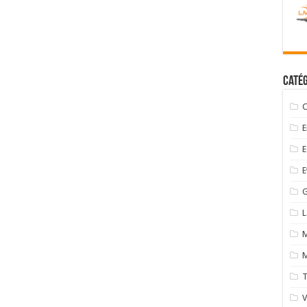
Catég
C
E
E
E
G
M
M
T
V