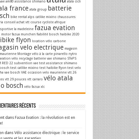
vae
am80
assistance shimano
atala cicli
ala france
batterie
atala group
sch
bike rental alps
catlike mixino
chaussures
ria
conseil achat vtt
course cycliste afrique
fazua evation
osportive la madeleine
a motor
fazua munchen
fiabilité bosch
haibike 2020
ibike flyon
location vélo carbone
gasin velo electrique
magasin
 maurienne
Montage vélo à la carte
pinarello nytro
aration vélo
recyclage batterie vae
shimano STePS
 RED 22
subvention vae
test assistance shimano
 bosch
test catlike mixino
test haibike flyon
test velo
ha
vae bosch
VAE occasion
velo maurienne
vtt 26
vélo atala
es
vtt 29 pouces
vtt carraro
lo bosch
vélo fazua
xlc
entaires récents
ent
dans
Fazua Evation : la révolution est en
e!
en
dans
Vélo assistance électrique : le service
s vente et les garanties.