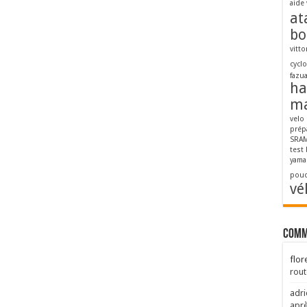
aide 
at
bo
vitto
cycl
fazu
ha
ma
velo
prép
SRAM
test
yama
pouc
vé
Comm
flor
rout
adri
aprè