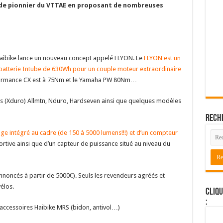
 de pionnier du VTTAE en proposant de nombreuses
Haibike lance un nouveau concept appelé FLYON. Le
FLYON est un
 batterie Intube de 630Wh pour un couple moteur extraordinaire
ormance CX est à 75Nm et le Yamaha PW 80Nm…
 (Xduro) Allmtn, Nduro, Hardseven ainsi que quelques modèles
Rech
age intégré au cadre (de 150 à 5000 lumens!!!) et d’un compteur
rtive ainsi que d’un capteur de puissance situé au niveau du
annoncés à partir de 5000€). Seuls les revendeurs agréés et
élos.
Cliqu
:
 accessoires Haibike MRS (bidon, antivol…)