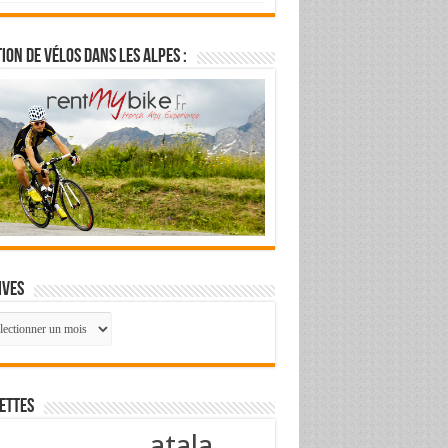
ion de vélos dans les Alpes :
ives
ives
ettes
atala