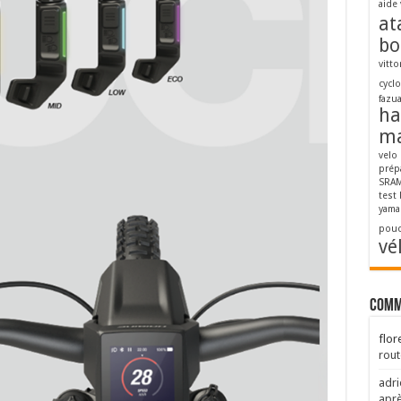
aide 
at
bo
vitto
cycl
fazu
ha
ma
velo
prép
SRAM
test
yama
pouc
vé
Comm
flor
rout
adri
aprè