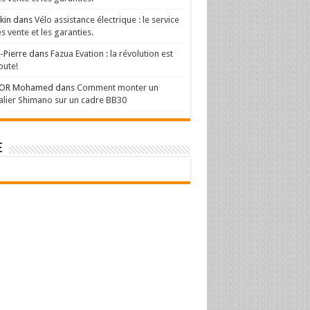
kin
dans
Vélo assistance électrique : le service
s vente et les garanties.
-Pierre
dans
Fazua Evation : la révolution est
oute!
OR Mohamed
dans
Comment monter un
lier Shimano sur un cadre BB30
e