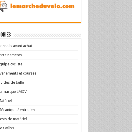
ories
onseils avant achat
ntrainements
quipe cycliste
vénements et courses
uides de taille
La marque LMDV
atériel
écanique / entretien
ests de matériel
os vélos