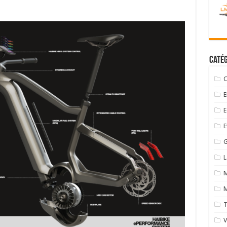
Catég
C
E
E
E
G
M
M
T
V