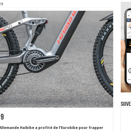
19
Suive
19
Allemande Haibike a profité de l’Eurobike pour frapper