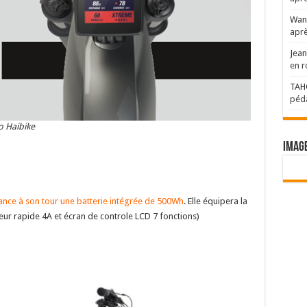
Wan
aprè
Jean
en r
TAH
péda
 Haibike
Imag
nce à son tour une batterie intégrée de 500Wh
. Elle équipera la
ur rapide 4A et écran de controle LCD 7 fonctions)