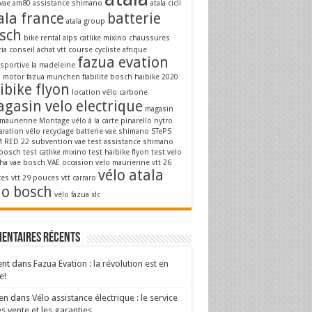
vae
am80
assistance shimano
atala cicli
ala france
batterie
atala group
sch
bike rental alps
catlike mixino
chaussures
ria
conseil achat vtt
course cycliste afrique
fazua evation
osportive la madeleine
a motor
fazua munchen
fiabilité bosch
haibike 2020
ibike flyon
location vélo carbone
gasin velo electrique
magasin
 maurienne
Montage vélo à la carte
pinarello nytro
aration vélo
recyclage batterie vae
shimano STePS
 RED 22
subvention vae
test assistance shimano
 bosch
test catlike mixino
test haibike flyon
test velo
ha
vae bosch
VAE occasion
velo maurienne
vtt 26
vélo atala
es
vtt 29 pouces
vtt carraro
lo bosch
vélo fazua
xlc
entaires récents
ent
dans
Fazua Evation : la révolution est en
e!
en
dans
Vélo assistance électrique : le service
s vente et les garanties.