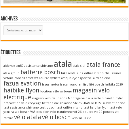
Archives
Archives
Étiquettes
atala
atala france
aide vae
am80
assistance shimano
atala cicli
batterie bosch
atala group
bike rental alps
catlike mixino
chaussures
vittoria
conseil achat vtt
course cycliste afrique
cyclosportive la madeleine
fazua evation
fazua motor
fazua munchen
fiabilité bosch
haibike 2020
haibike flyon
magasin velo
location vélo carbone
electrique
magasin velo maurienne
Montage vélo à la carte
pinarello nytro
préparation vélo
recyclage batterie vae
shimano STePS
SRAM RED 22
subvention vae
test assistance shimano
test bosch
test catlike mixino
test haibike flyon
test velo
yamaha
vae bosch
VAE occasion
velo maurienne
vtt 26 pouces
vtt 29 pouces
vtt
vélo atala
vélo bosch
carraro
vélo fazua
xlc