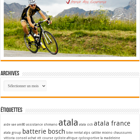
Archives
Archives
Étiquettes
atala
atala france
aide vae
am80
assistance shimano
atala cicli
batterie bosch
atala group
bike rental alps
catlike mixino
chaussures
vittoria
conseil achat vtt
course cycliste afrique
cyclosportive la madeleine