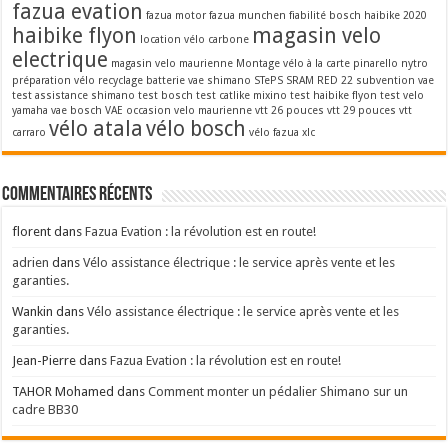
fazua evation
fazua motor
fazua munchen
fiabilité bosch
haibike 2020
haibike flyon
magasin velo
location vélo carbone
electrique
magasin velo maurienne
Montage vélo à la carte
pinarello nytro
préparation vélo
recyclage batterie vae
shimano STePS
SRAM RED 22
subvention vae
test assistance shimano
test bosch
test catlike mixino
test haibike flyon
test velo
yamaha
vae bosch
VAE occasion
velo maurienne
vtt 26 pouces
vtt 29 pouces
vtt
vélo atala
vélo bosch
carraro
vélo fazua
xlc
Commentaires récents
florent
dans
Fazua Evation : la révolution est en route!
adrien
dans
Vélo assistance électrique : le service après vente et les
garanties.
Wankin
dans
Vélo assistance électrique : le service après vente et les
garanties.
Jean-Pierre
dans
Fazua Evation : la révolution est en route!
TAHOR Mohamed
dans
Comment monter un pédalier Shimano sur un
cadre BB30