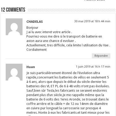
12 comments
CHADELAS
30 mai 2019 at 18 h 44 min
Bonjour
J ai lu avec interet votre article .
Pourriez-vous me dire si le transport de batterie en
avion aura une chance d evoluer .
Actuellement, tres difficile, cela limite l utilisation du Vae .
Cordialement
Répondre
Huan
1 juin 2019 at 16 h 17 min
Je suis particulièrement étonné de l’évolution ultra
rapide,concernant les batteries de vélos en seulement 5
à 6 ans, alors que depuis le début du siècle dernier les
batteries des VL ET PL de 6 à 48 volts n’ont pas évoluées.
Sauf,bien sûr Tesla,les fabricants se seraient endormis
pendant plus d’un siècle.Je me rappelle même que la
batterie de 6 volts des 1eres Aronde, se trouvait dans le
coffre arrière et le câble + de 12 ou 14mm de diamètre
en cuivre pur longeait la carrosserie sur presque 4
metres. Honte à eux les fabricants.et tant mieux pour les