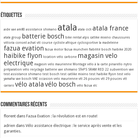
Étiquettes
atala
atala france
aide vae
am80
assistance shimano
atala cicli
batterie bosch
atala group
bike rental alps
catlike mixino
chaussures
vittoria
conseil achat vtt
course cycliste afrique
cyclosportive la madeleine
fazua evation
fazua motor
fazua munchen
fiabilité bosch
haibike 2020
haibike flyon
magasin velo
location vélo carbone
electrique
magasin velo maurienne
Montage vélo à la carte
pinarello nytro
préparation vélo
recyclage batterie vae
shimano STePS
SRAM RED 22
subvention vae
test assistance shimano
test bosch
test catlike mixino
test haibike flyon
test velo
yamaha
vae bosch
VAE occasion
velo maurienne
vtt 26 pouces
vtt 29 pouces
vtt
vélo atala
vélo bosch
carraro
vélo fazua
xlc
Commentaires récents
florent
dans
Fazua Evation : la révolution est en route!
adrien
dans
Vélo assistance électrique : le service après vente et les
garanties.