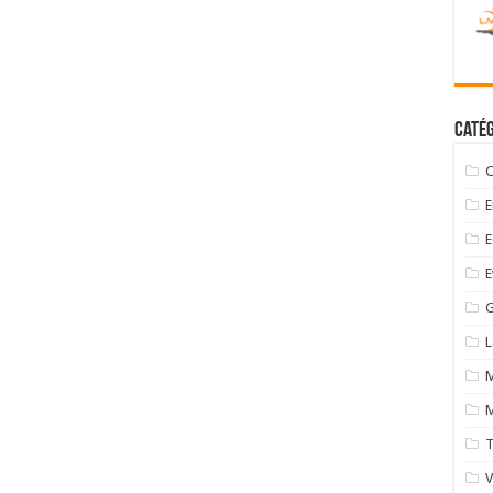
Catég
C
E
E
E
G
M
M
T
V