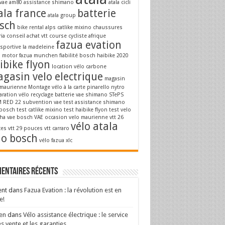
vae
am80
assistance shimano
atala cicli
ala france
batterie
atala group
sch
bike rental alps
catlike mixino
chaussures
ria
conseil achat vtt
course cycliste afrique
fazua evation
osportive la madeleine
a motor
fazua munchen
fiabilité bosch
haibike 2020
ibike flyon
location vélo carbone
gasin velo electrique
magasin
 maurienne
Montage vélo à la carte
pinarello nytro
aration vélo
recyclage batterie vae
shimano STePS
 RED 22
subvention vae
test assistance shimano
 bosch
test catlike mixino
test haibike flyon
test velo
ha
vae bosch
VAE occasion
velo maurienne
vtt 26
vélo atala
es
vtt 29 pouces
vtt carraro
lo bosch
vélo fazua
xlc
entaires récents
ent
dans
Fazua Evation : la révolution est en
e!
en
dans
Vélo assistance électrique : le service
s vente et les garanties.