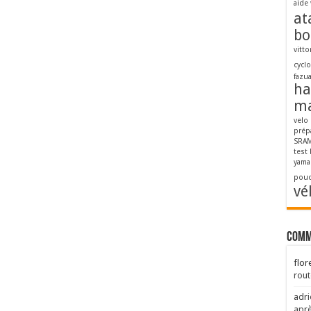
aide 
at
bo
vitto
cycl
fazu
ha
ma
velo
prép
SRAM
test
yama
pouc
vé
Comm
flor
rout
adri
aprè