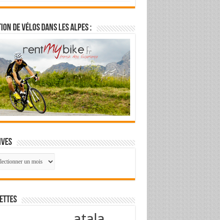
ion de vélos dans les Alpes :
ives
ives
ettes
atala