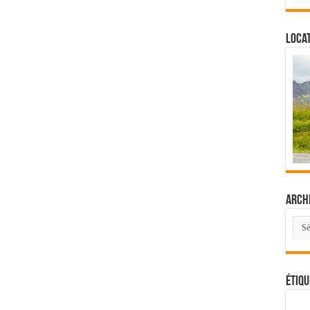
Locat
Arch
Arch
Étiqu