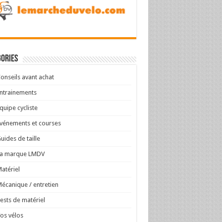
ories
onseils avant achat
ntrainements
quipe cycliste
vénements et courses
uides de taille
La marque LMDV
atériel
écanique / entretien
ests de matériel
os vélos