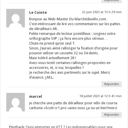
Répondre
Le Cointe
22 juin 2023 at 13 h 29 min
Bonjour au Web-Master Du Marchéduvélo.com.
C’est intéressant de lire vos commentaires sur les pattes
de dérailleurs AR.
Petite remarque de lecteur pointilleux : soignez votre
orthographe SVP ; ça fera encore plus sérieux…
Chute ne prend qu’un seul T.
Sinon, j’aurais aimé rallonger la fixation d’origine pour
pouvoir utiliser un cassette 32 ou 34 dents.
Maxi toléré actuellement 28 !
Avez-vous testé certaines rallonges proposées en
accessoires, et, si oui, lesquelles ?
Je recherche des avis pertinents sur le sujet. Merci
d’avance. J.M.L.
Répondre
marcel
18 juillet 2023 at 12 h 41 min
je cherche une patte de dérailleur pour vélo de course
carbone »Scott cr1 pro »avez vous ça ou un lien?merci
Répondre
Pingback:
Quoi emporter en VTT ? Les indispensables pour une