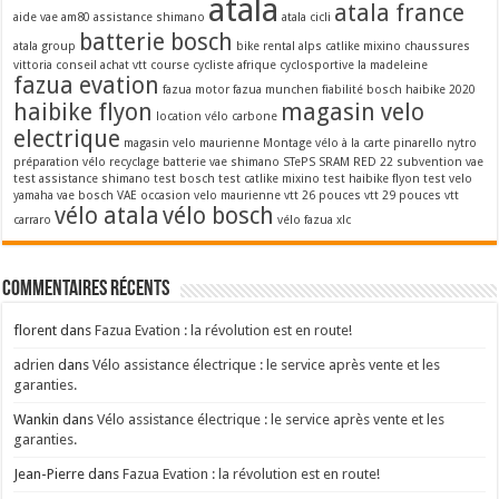
atala
atala france
aide vae
am80
assistance shimano
atala cicli
batterie bosch
atala group
bike rental alps
catlike mixino
chaussures
vittoria
conseil achat vtt
course cycliste afrique
cyclosportive la madeleine
fazua evation
fazua motor
fazua munchen
fiabilité bosch
haibike 2020
haibike flyon
magasin velo
location vélo carbone
electrique
magasin velo maurienne
Montage vélo à la carte
pinarello nytro
préparation vélo
recyclage batterie vae
shimano STePS
SRAM RED 22
subvention vae
test assistance shimano
test bosch
test catlike mixino
test haibike flyon
test velo
yamaha
vae bosch
VAE occasion
velo maurienne
vtt 26 pouces
vtt 29 pouces
vtt
vélo atala
vélo bosch
carraro
vélo fazua
xlc
Commentaires récents
florent
dans
Fazua Evation : la révolution est en route!
adrien
dans
Vélo assistance électrique : le service après vente et les
garanties.
Wankin
dans
Vélo assistance électrique : le service après vente et les
garanties.
Jean-Pierre
dans
Fazua Evation : la révolution est en route!