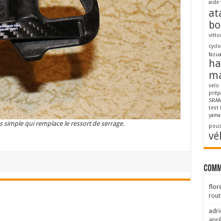
aide 
at
bo
vitto
cycl
fazu
ha
ma
velo
prép
SRAM
test
yama
 simple qui remplace le ressort de serrage.
pouc
vé
Comm
flor
rout
adri
aprè