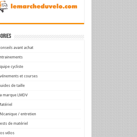
ories
onseils avant achat
ntrainements
quipe cycliste
vénements et courses
uides de taille
La marque LMDV
atériel
écanique / entretien
ests de matériel
os vélos