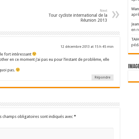
Wan
Next
aprè
Tour cycliste international de la
Réunion 2013
Jean
en r
TAH
péda
12 décembre 2013 at 15 h 45 min
le fort intéressant
other en ce moment j’ai pas eu pour l’instant de problème, elle
Imag
quoi pas.
Répondre
s champs obligatoires sont indiqués avec
*