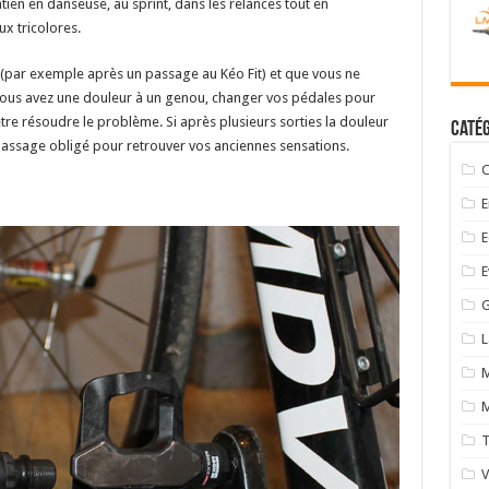
tien en danseuse, au sprint, dans les relances tout en
x tricolores.
s (par exemple après un passage au Kéo Fit) et que vous ne
 vous avez une douleur à un genou, changer vos pédales pour
tre résoudre le problème. Si après plusieurs sorties la douleur
Catég
le passage obligé pour retrouver vos anciennes sensations.
C
E
E
E
G
M
M
T
V