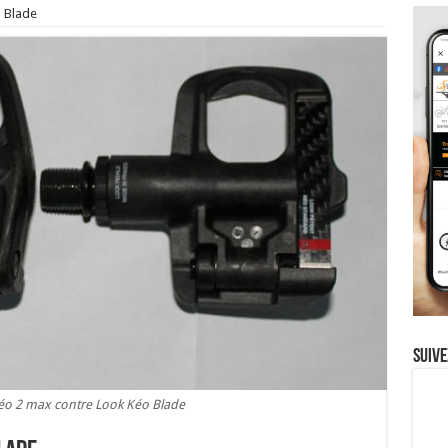
 Blade
Suive
Kéo 2 max contre Look Kéo Blade