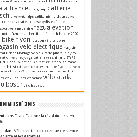
vae
am80
assistance shimano
atala cicli
ala france
batterie
atala group
sch
bike rental alps
catlike mixino
chaussures
ria
conseil achat vtt
course cycliste afrique
fazua evation
osportive la madeleine
a motor
fazua munchen
fiabilité bosch
haibike 2020
ibike flyon
location vélo carbone
gasin velo electrique
magasin
 maurienne
Montage vélo à la carte
pinarello nytro
aration vélo
recyclage batterie vae
shimano STePS
 RED 22
subvention vae
test assistance shimano
 bosch
test catlike mixino
test haibike flyon
test velo
ha
vae bosch
VAE occasion
velo maurienne
vtt 26
vélo atala
es
vtt 29 pouces
vtt carraro
lo bosch
vélo fazua
xlc
entaires récents
ent
dans
Fazua Evation : la révolution est en
e!
en
dans
Vélo assistance électrique : le service
s vente et les garanties.