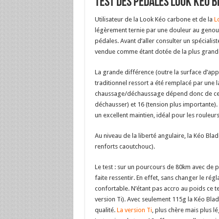
Test des pédales LOOK Kéo B
Utilisateur de la Look Kéo carbone et de la
L
légèrement ternie par une douleur au genou 
pédales. Avant d’aller consulter un spécialis
vendue comme étant dotée de la plus grande
La grande différence (outre la surface d’appu
traditionnel ressort a été remplacé par une 
chaussage/déchaussage dépend donc de cette 
déchausser) et 16 (tension plus importante).
un excellent maintien, idéal pour les rouleurs
Au niveau de la liberté angulaire, la Kéo Blad
renforts caoutchouc).
Le test : sur un pourcours de 80km avec de pe
faite ressentir. En effet, sans changer le rég
confortable. N’étant pas accro au poids ce te
version Ti). Avec seulement 115g la Kéo Bla
qualité.
La version Ti
, plus chère mais plus l