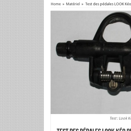
Home
»
Matériel
»
Test des pédales LOOK Kéo
Test : Look 