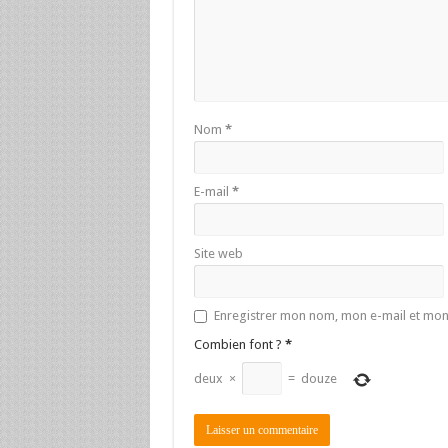
Nom
*
E-mail
*
Site web
Enregistrer mon nom, mon e-mail et mon
Combien font ?
*
deux
×
=
douze