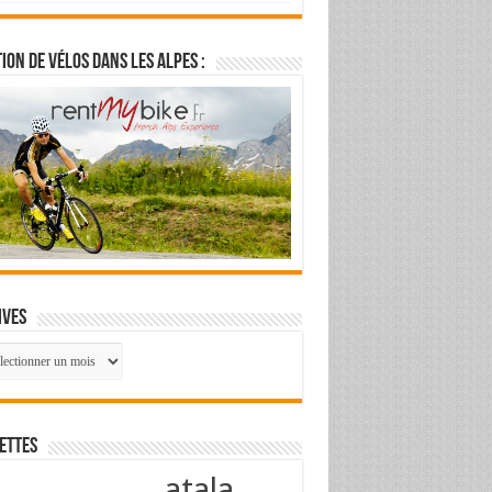
ion de vélos dans les Alpes :
ives
ives
ettes
atala