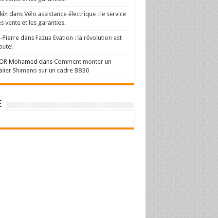
kin
dans
Vélo assistance électrique : le service
s vente et les garanties.
-Pierre
dans
Fazua Evation : la révolution est
oute!
OR Mohamed
dans
Comment monter un
lier Shimano sur un cadre BB30
e