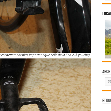
Locat
) est nettement plus important que celle de la Kéo 2 (à gauche)
Arch
Arch
Étiqu